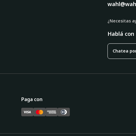
wahl@wah
¿Necesitas a
Hablá con
Chatea po
Paga con