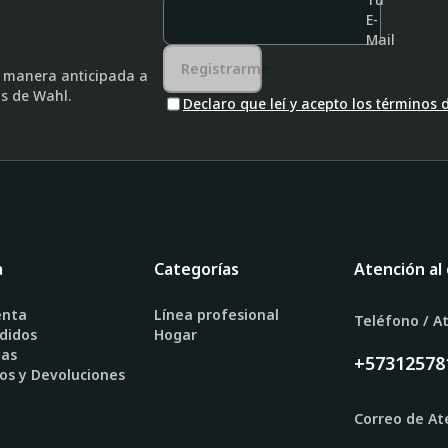
E-
Mail
Registrarme
e manera anticipada a
as de Wahl.
Declaro que leí y acepto los términos
a
Categorías
Atención al 
enta
Línea profesional
Teléfono / At
didos
Hogar
gas
+57312578
os y Devoluciones
Correo de Ate