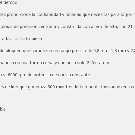
solo 240 gramos.
l tiempo.
Motor potente:
Función de motor rotativo de Wahl
rtex proporciona la confiabilidad y facilidad que necesitas para lograr
que garantiza 6000 rpm de potencia de corte
constante.
logía de precision centrada y construida con acero de alta, con 21 
Batería de larga duración:
Alimentado por una
 facilitar la limpieza
batería de iones de litio que garantiza 300 minutos de
tiempo de funcionamiento marcado por el indicador
 de bloqueo que garantizan un rango preciso de 0,8 mm, 1,8 mm y 2
de batería de 3 LED.
manos con una forma curva y que pesa solo 240 gramos.
Especificaciones técnicas
iza 6000 rpm de potencia de corte constante.
es de litio que garantiza 300 minutos de tiempo de funcionamiento m
ble